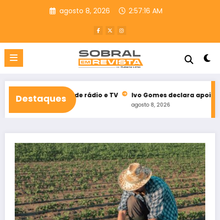
Pular
agosto 8, 2026
2:57:17 AM
para
o
conteúdo
eitoral de rádio e TV
Ivo Gomes declara apoio à reeleição de 
Destaques
agosto 8, 2026