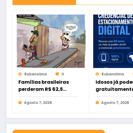
Rubenslima
0
Rubenslima
Famílias brasileiras
Idosos já pode
perderam R$ 62,5
gratuitament
bilhões para bets em
credencial dig
2025
Agosto 7, 2026
estacionamen
Agosto 7, 2026