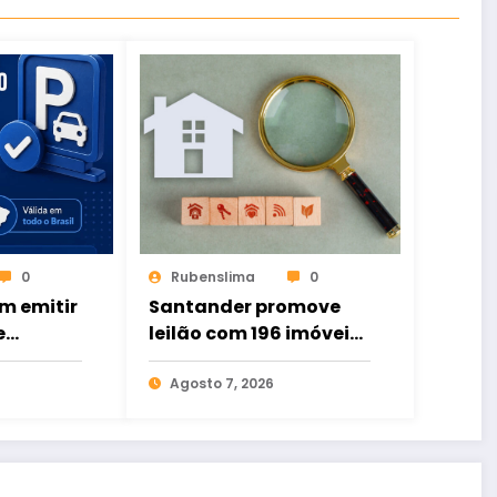
0
Rubenslima
0
m emitir
Santander promove
e
leilão com 196 imóveis;
ital de
há ofertas no Ceará
to
Agosto 7, 2026