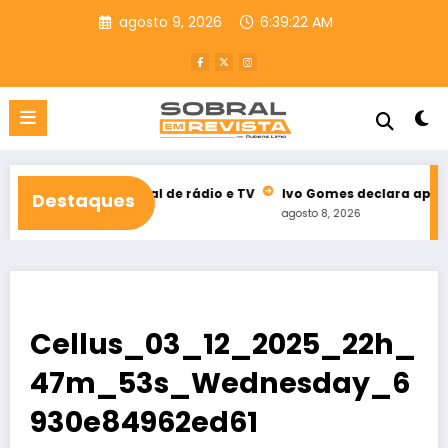
Pular
agosto 9, 2026
6:39:23 AM
para
o
conteúdo
eleitoral de rádio e TV
Ivo Gomes declara apoio à reeleição 
Destaques
agosto 8, 2026
Cellus_03_12_2025_22h_
47m_53s_Wednesday_6
930e84962ed61