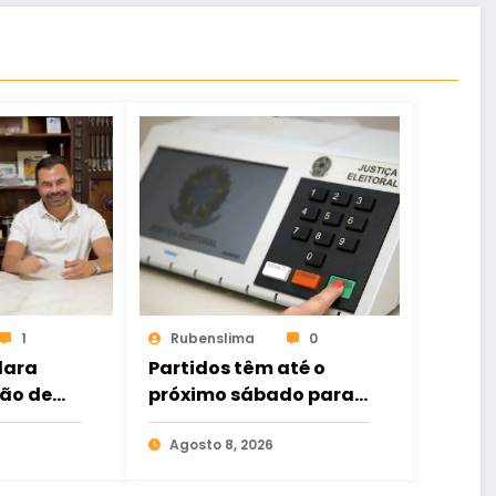
1
Rubenslima
0
lara
Partidos têm até o
ção de
próximo sábado para
r para
registro de
ral
candidaturas nos
Agosto 8, 2026
tribunais