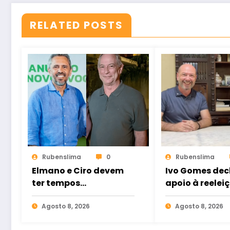
RELATED POSTS
Rubenslima
0
Rubenslima
Elmano e Ciro devem
Ivo Gomes dec
ter tempos
apoio à reelei
semelhantes na
Idilvan Alenca
propaganda eleitoral
Agosto 8, 2026
deputado fede
Agosto 8, 2026
de rádio e TV