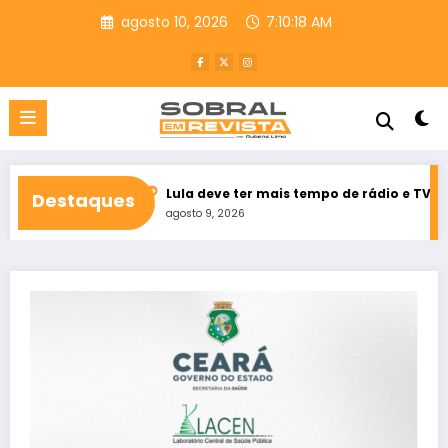
Pular
agosto 10, 2026
7:10:19 AM
para
o
conteúdo
o Ceará
Lula deve ter mais tempo de rádio e TV que Flávio Bols
Destaques
agosto 9, 2026