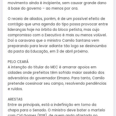
movimento ainda é incipiente, sem causar grande dano
à base do governo – ao menos por ora.
O receio de aliados, porém, é de um possível efeito de
contágio que uma agenda do tipo possa provocar entre
lideranças hoje na órbita do bloco petista, mas cujo
compromisso com o Executivo é mais ou menos volúvel.
Daí a caravana que o ministro Camilo Santana vem
preparando para levar adiante tão logo se desincumba
da pasta da Educação, em 3 de abril próximo.
PELO CEARÁ
A intenção do titular do MEC é amarrar apoios em
cidades onde prefeitos têm sofrido maior assédio dos
adversários do governador Elmano. Para tanto, Camilo
pretende coesinoar seu campo, resolvendo pendências
e ruídos.
ARESTAS
Entre as principais, está a indefinição em torno da
chapa para o Senado. O ministro deve bater o martelo
com Cid Gomes (PSB), de quem anda afastado no