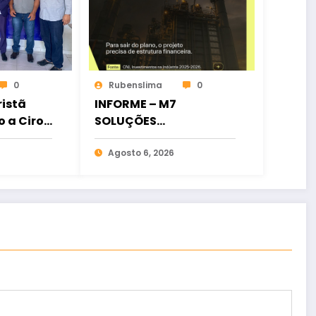
0
Rubenslima
0
istã
INFORME – M7
o a Ciro
SOLUÇÕES
ia
FINANCEIRAS
osição
Agosto 6, 2026