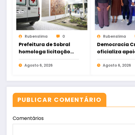
Rubenslima
0
Rubenslima
Prefeitura de Sobral
Democracia Cr
homologa licitação
oficializa apoi
para construção do
Gomes e ampl
Hospital de Taperuaba
Agosto 6, 2026
aliança da op
Agosto 6, 2026
no Ceará
PUBLICAR COMENTÁRIO
Comentários