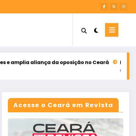
mplia aliança da oposição no Ceará
INFORME – M
agosto 6, 2026
Acesse o Ceará em Revista