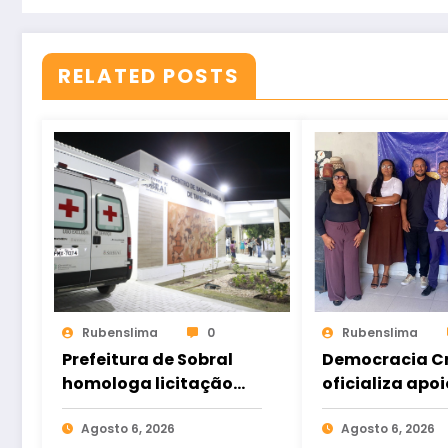
RELATED POSTS
Rubenslima
0
Rubenslima
Prefeitura de Sobral
Democracia Cr
homologa licitação
oficializa apoi
para construção do
Gomes e ampl
Hospital de Taperuaba
Agosto 6, 2026
aliança da op
Agosto 6, 2026