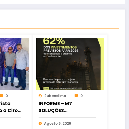
0
Rubenslima
0
istã
INFORME – M7
o a Ciro
SOLUÇÕES
ia
FINANCEIRAS
osição
Agosto 6, 2026