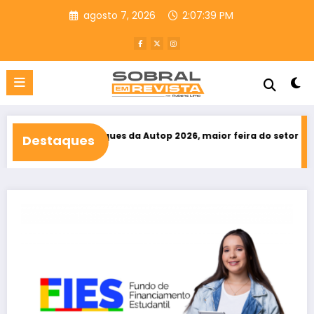
Pular
agosto 7, 2026
2:07:40 PM
para
o
conteúdo
destaques da Autop 2026, maior feira do setor automotivo do No
Destaques