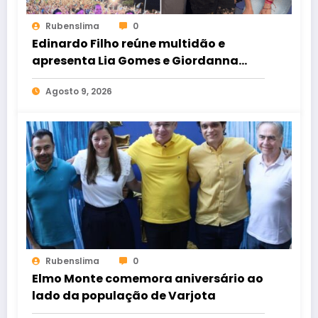
Rubenslima
0
Edinardo Filho reúne multidão e
apresenta Lia Gomes e Giordanna
Mano como suas candidatas a
Agosto 9, 2026
deputada estadual e federal
Rubenslima
0
Elmo Monte comemora aniversário ao
lado da população de Varjota