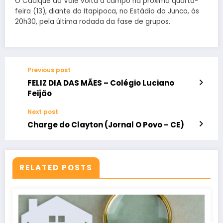
O Cacique do Vale volta a campo na próxima quarta-
feira (13), diante do
Itapipoca
, no Estádio do Junco, às
20h30, pela última rodada da fase de grupos.
Previous post
FELIZ DIA DAS MÃES – Colégio Luciano
Feijão
Next post
Charge do Clayton (Jornal O Povo – CE)
RELATED POSTS