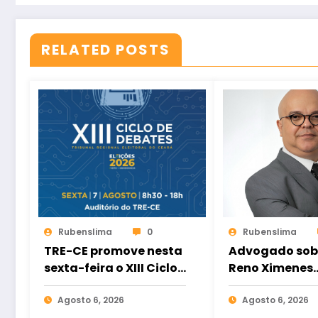
RELATED POSTS
Rubenslima
0
Rubenslima
TRE-CE promove nesta
Advogado sob
sexta-feira o XIII Ciclo
Reno Ximenes
de Debates sobre
disputará vag
Eleições 2026
Agosto 6, 2026
Assembleia Le
Agosto 6, 2026