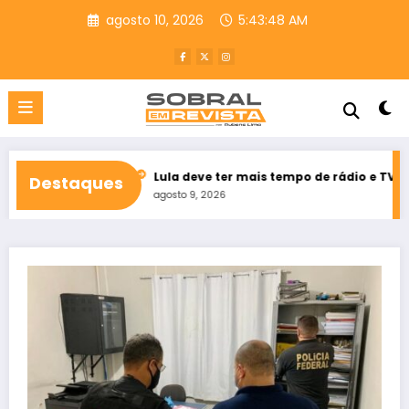
Pular
agosto 10, 2026
5:43:49 AM
para
o
conteúdo
o Ceará
Lula deve ter mais tempo de rádio e TV que Flávio Bols
Destaques
agosto 9, 2026