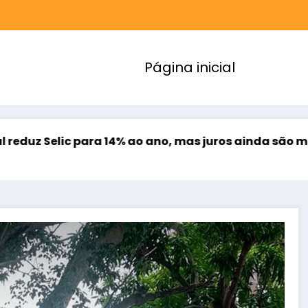
Página inicial
4% ao ano, mas juros ainda são muito altos
Proun
agosto 