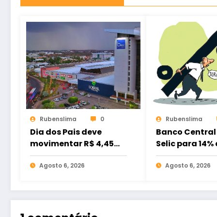
Rubenslima
0
Rubenslima
Dia dos Pais deve
Banco Central
movimentar R$ 4,45
Selic para 14%
bilhões nos shoppings
mas juros ain
do Brasil
Agosto 6, 2026
muito altos
Agosto 6, 2026