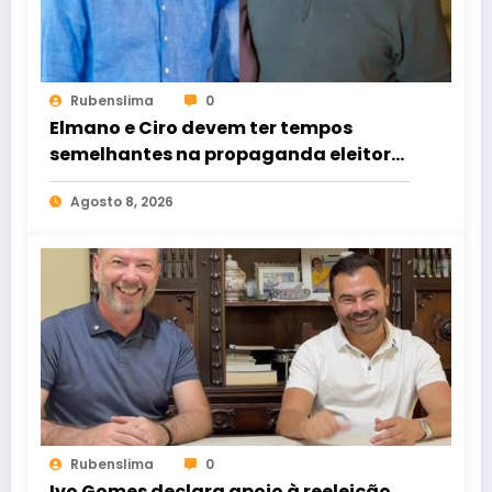
Rubenslima
0
Elmano e Ciro devem ter tempos
semelhantes na propaganda eleitoral
de rádio e TV
Agosto 8, 2026
Rubenslima
0
Ivo Gomes declara apoio à reeleição