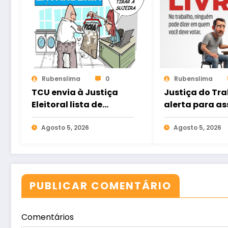
Rubenslima
0
Rubenslima
TCU envia à Justiça
Justiça do Tr
Eleitoral lista de
alerta para as
gestores com contas
eleitoral e ref
rejeitadas
Agosto 5, 2026
direito ao voto
Agosto 5, 2026
nas relações d
trabalho
PUBLICAR COMENTÁRIO
Comentários