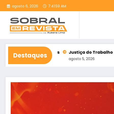
Pular
agosto 6, 2026
7:42:00 AM
para
o
conteúdo
as rejeitadas
Justiça do Trabalho alerta para assé
Destaques
agosto 5, 2026