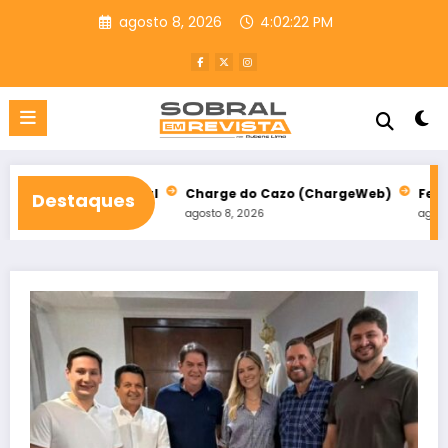
Pular
agosto 8, 2026
4:02:23 PM
para
o
conteúdo
m Sobral
Charge do Cazo (ChargeWeb)
Festival da Paz abr
Destaques
agosto 8, 2026
agosto 8, 2026