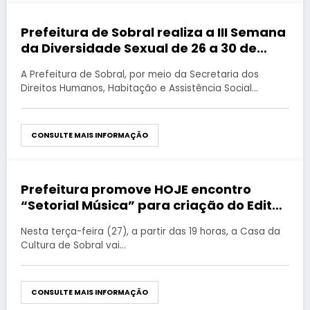
Prefeitura de Sobral realiza a III Semana
agosto 27, 2019
da Diversidade Sexual de 26 a 30 de
agosto
A Prefeitura de Sobral, por meio da Secretaria dos
Direitos Humanos, Habitação e Assistência Social…
CONSULTE MAIS INFORMAÇÃO
Prefeitura promove HOJE encontro
agosto 27, 2019
“Setorial Música” para criação do Edital
das Artes
Nesta terça-feira (27), a partir das 19 horas, a Casa da
Cultura de Sobral vai…
CONSULTE MAIS INFORMAÇÃO