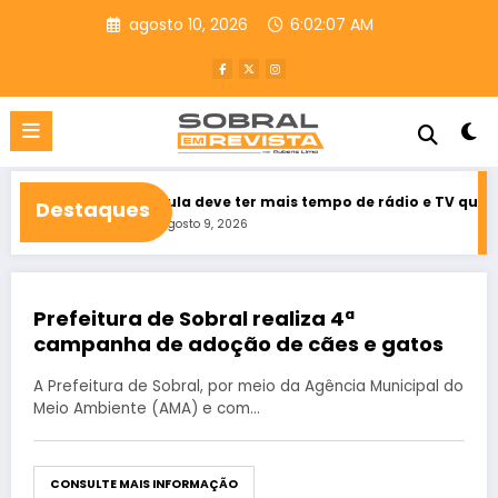
Pular
agosto 10, 2026
6:02:09 AM
para
o
conteúdo
eará
Lula deve ter mais tempo de rádio e TV que Flávio Bolson
Destaques
agosto 9, 2026
Prefeitura de Sobral realiza 4ª
agosto 28, 2019
campanha de adoção de cães e gatos
A Prefeitura de Sobral, por meio da Agência Municipal do
Meio Ambiente (AMA) e com…
CONSULTE MAIS INFORMAÇÃO