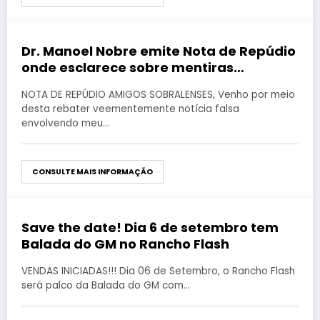
Dr. Manoel Nobre emite Nota de Repúdio
agosto 27, 2019
onde esclarece sobre mentiras
envolvendo seu nome em falsos laudos
NOTA DE REPÚDIO AMIGOS SOBRALENSES, Venho por meio
nas cidades de Sobral e Coreaú
desta rebater veementemente notícia falsa
envolvendo meu…
CONSULTE MAIS INFORMAÇÃO
Save the date! Dia 6 de setembro tem
agosto 27, 2019
Balada do GM no Rancho Flash
VENDAS INICIADAS!!! Dia 06 de Setembro, o Rancho Flash
será palco da Balada do GM com…