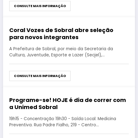
CONSULTE MAIS INFORMAÇÃO
Coral Vozes de Sobral abre seleção
agosto 27, 2019
para novos integrantes
A Prefeitura de Sobral, por meio da Secretaria da
Cultura, Juventude, Esporte e Lazer (Secjel),…
CONSULTE MAIS INFORMAÇÃO
Programe-se! HOJE é dia de correr com
agosto 27, 2019
a Unimed Sobral
19h15 - Concentração 19h30 - Saída Local: Medicina
Preventiva. Rua Padre Fialho, 219 - Centro…