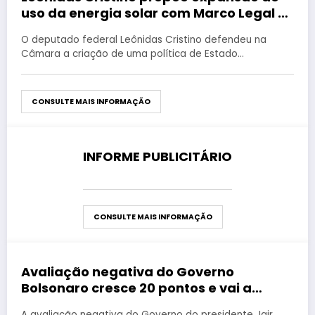
uso da energia solar com Marco Legal e
atração de indústrias
O deputado federal Leônidas Cristino defendeu na
Câmara a criação de uma política de Estado…
CONSULTE MAIS INFORMAÇÃO
INFORME PUBLICITÁRIO
agosto 27, 2019
CONSULTE MAIS INFORMAÇÃO
Avaliação negativa do Governo
agosto 27, 2019
Bolsonaro cresce 20 pontos e vai a
quase 40%
A avaliação negativa do Governo do presidente Jair