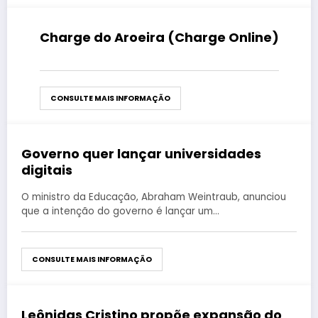
Charge do Aroeira (Charge Online)
agosto 27, 2019
CONSULTE MAIS INFORMAÇÃO
Governo quer lançar universidades
agosto 27, 2019
digitais
O ministro da Educação, Abraham Weintraub, anunciou
que a intenção do governo é lançar um…
CONSULTE MAIS INFORMAÇÃO
Leônidas Cristino propõe expansão do
agosto 27, 2019