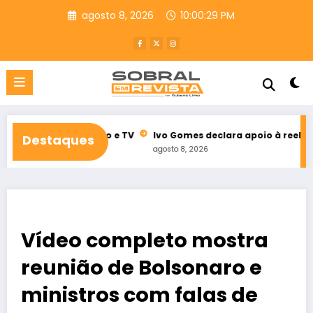
Pular
agosto 8, 2026
10:00:31 PM
para
o
conteúdo
 de rádio e TV
Ivo Gomes declara apoio à reeleição de Idilva
Destaques
agosto 8, 2026
Vídeo completo mostra
reunião de Bolsonaro e
ministros com falas de