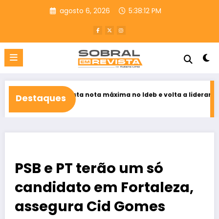
Pular
agosto 6, 2026
5:38:14 PM
para
o
conteúdo
nquista nota máxima no Ideb e volta a liderar educação pública 
Destaques
026
PSB e PT terão um só
candidato em Fortaleza,
assegura Cid Gomes