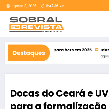
Pular
agosto 8, 2026
6:47:37 AM
para
o
conteúdo
62,5 bilhões para bets em 2025
Idosos já podem e
Destaques
agosto 7, 2026
Docas do Ceará e UV
para a formalização