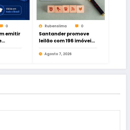
0
Rubenslima
0
m emitir
Santander promove
e
leilão com 196 imóveis;
ital de
há ofertas no Ceará
to
Agosto 7, 2026