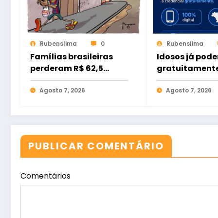
Rubenslima
0
Rubenslima
Famílias brasileiras
Idosos já pode
perderam R$ 62,5
gratuitament
bilhões para bets em
credencial dig
2025
Agosto 7, 2026
estacionamen
Agosto 7, 2026
PUBLICAR COMENTÁRIO
Comentários