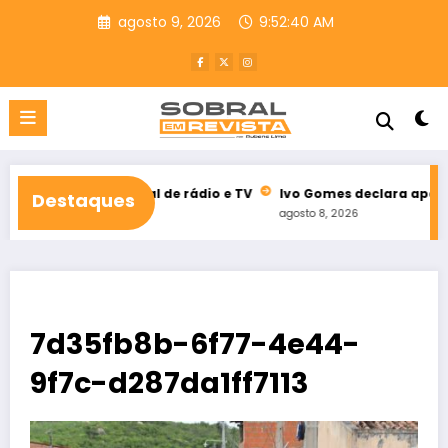
Pular
agosto 9, 2026
9:52:41 AM
para
o
conteúdo
eleitoral de rádio e TV
Ivo Gomes declara apoio à reeleição 
Destaques
agosto 8, 2026
7d35fb8b-6f77-4e44-
9f7c-d287da1ff7113