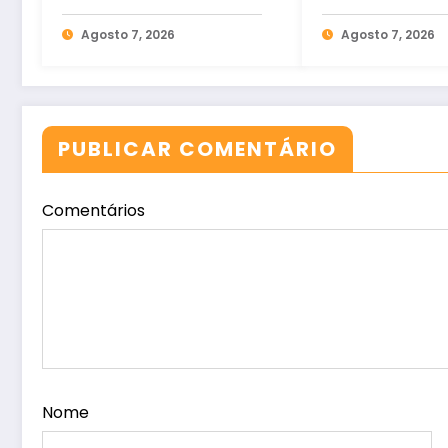
bilhões para bets em
credencial dig
2025
Agosto 7, 2026
estacionamen
Agosto 7, 2026
PUBLICAR COMENTÁRIO
Comentários
Nome