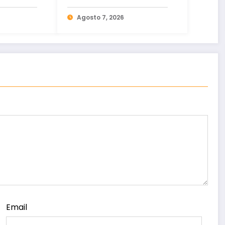
ital de
há ofertas no Ceará
to
Agosto 7, 2026
Email