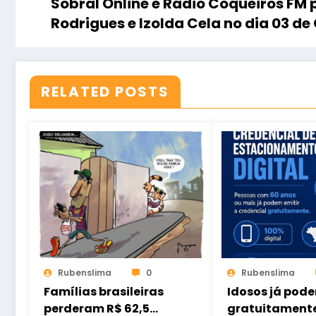
Sobral Online e Rádio Coqueiros F
Rodrigues e Izolda Cela no dia 03 de
RELATED POSTS
Rubenslima
0
Rubenslima
Famílias brasileiras
Idosos já pode
perderam R$ 62,5
gratuitament