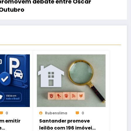
M promovem debate entre Oscar
 Outubro
0
Rubenslima
0
m emitir
Santander promove
e
leilão com 196 imóveis;