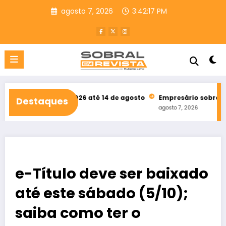
Pular
agosto 7, 2026
3:42:19 PM
para
o
conteúdo
upCE 2026 até 14 de agosto
Empresário sobralense participa d
Destaques
agosto 7, 2026
e-Título deve ser baixado
até este sábado (5/10);
saiba como ter o