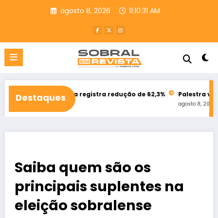
Pular
agosto 8, 2026
11:10:33 AM
para
o
conteúdo
Fortaleza registra redução de 62,3%
Palestra vai dismistifica
Destaques
agosto 8, 2026
Saiba quem são os
principais suplentes na
eleição sobralense