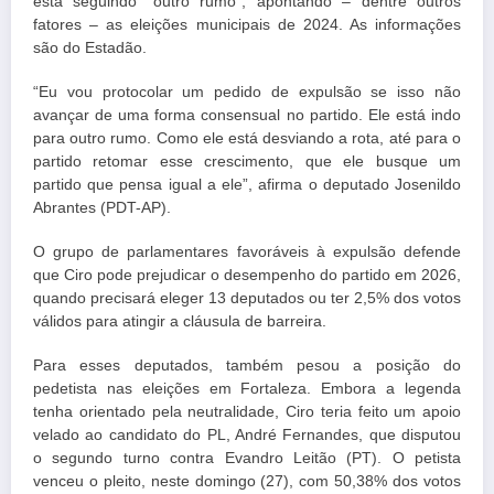
está seguindo “outro rumo”, apontando – dentre outros
fatores – as eleições municipais de 2024. As informações
são do Estadão.
“Eu vou protocolar um pedido de expulsão se isso não
avançar de uma forma consensual no partido. Ele está indo
para outro rumo. Como ele está desviando a rota, até para o
partido retomar esse crescimento, que ele busque um
partido que pensa igual a ele”, afirma o deputado Josenildo
Abrantes (PDT-AP).
O grupo de parlamentares favoráveis à expulsão defende
que Ciro pode prejudicar o desempenho do partido em 2026,
quando precisará eleger 13 deputados ou ter 2,5% dos votos
válidos para atingir a cláusula de barreira.
Para esses deputados, também pesou a posição do
pedetista nas eleições em Fortaleza. Embora a legenda
tenha orientado pela neutralidade, Ciro teria feito um apoio
velado ao candidato do PL, André Fernandes, que disputou
o segundo turno contra Evandro Leitão (PT). O petista
venceu o pleito, neste domingo (27), com 50,38% dos votos