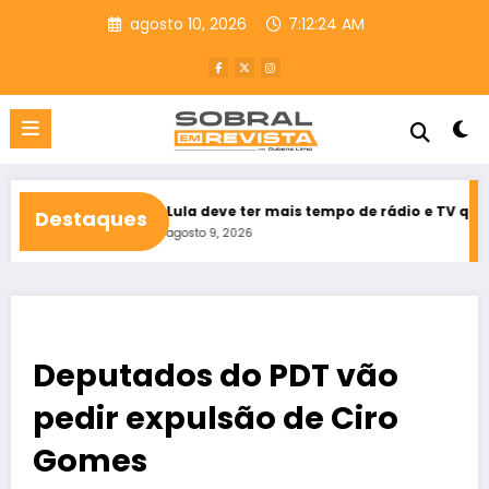
Pular
agosto 10, 2026
7:12:26 AM
para
o
conteúdo
ará
Lula deve ter mais tempo de rádio e TV que Flávio Bolsona
Destaques
agosto 9, 2026
Deputados do PDT vão
pedir expulsão de Ciro
Gomes