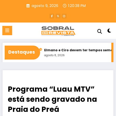
Pular
agosto 9, 2026
1:20:39 PM
para
o
conteúdo
Varjota
Elmano e Ciro devem ter tempos semelhantes na propa
Destaques
agosto 8, 2026
Programa “Luau MTV”
está sendo gravado na
Praia do Preá