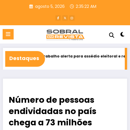
Pular
agosto 5, 2026
2:35:24 AM
para
o
conteúdo
o Trabalho alerta para assédio eleitoral e reforça direito ao voto
Destaques
2026
Número de pessoas
endividadas no país
chega a 73 milhões