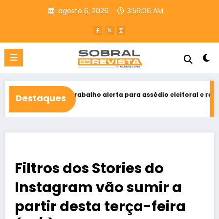
Pular
agosto 6, 2026
3:56:08 AM
para
o
conteúdo
o Trabalho alerta para assédio eleitoral e reforça direito ao voto
Destaques
2026
Filtros dos Stories do
Instagram vão sumir a
partir desta terça-feira