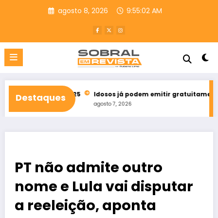
Pular
agosto 8, 2026
9:55:03 AM
para
o
conteúdo
bets em 2025
Idosos já podem emitir gratuitamente credencia
Destaques
agosto 7, 2026
PT não admite outro
nome e Lula vai disputar
a reeleição, aponta