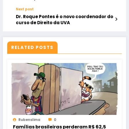
construção de 39 escolas públicas de
Next post
tempo integral
Dr. Roque Pontes é o novo coordenador do
curso de Direito da UVA
RELATED POSTS
Rubenslima
0
Famílias brasileiras perderam R$ 62,5