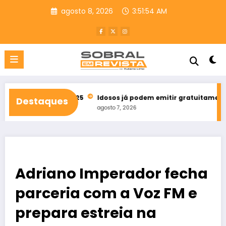
Pular
agosto 8, 2026
3:51:55 AM
para
o
conteúdo
 bets em 2025
Idosos já podem emitir gratuitamente credencia
Destaques
agosto 7, 2026
Adriano Imperador fecha
parceria com a Voz FM e
prepara estreia na