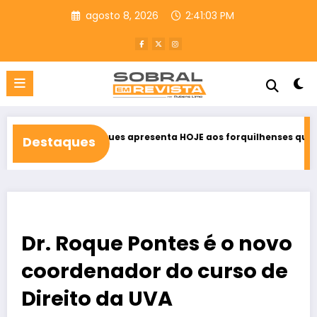
Pular
agosto 8, 2026
2:41:05 PM
para
o
conteúdo
Rodrigues apresenta HOJE aos forquilhenses quem são os seus ca
Destaques
26
Dr. Roque Pontes é o novo
coordenador do curso de
Direito da UVA