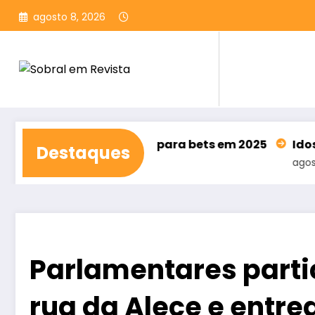
Pular
agosto 8, 2026
para
o
conteúdo
 R$ 62,5 bilhões para bets em 2025
Idosos já pod
Destaques
agosto 7, 2026
Parlamentares parti
rua da Alece e entr