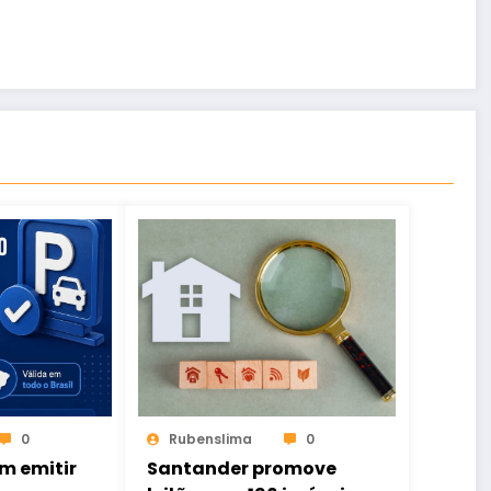
0
Rubenslima
0
m emitir
Santander promove