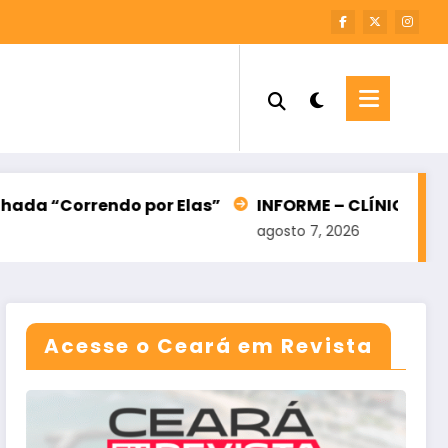
ndo por Elas”
INFORME – CLÍNICA VET PET
End
agosto 7, 2026
agos
Acesse o Ceará em Revista