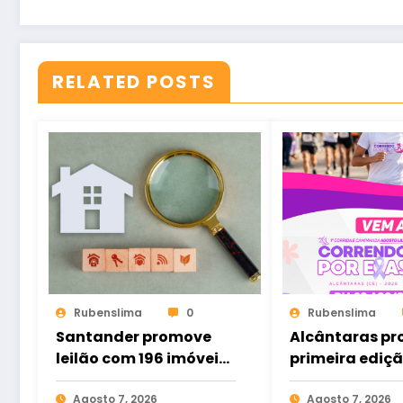
RELATED POSTS
Rubenslima
0
Rubenslima
Santander promove
Alcântaras p
leilão com 196 imóveis;
primeira ediç
há ofertas no Ceará
corrida e cam
Agosto 7, 2026
“Correndo por 
Agosto 7, 2026