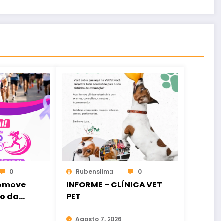
0
Rubenslima
0
romove
INFORME – CLÍNICA VET
ão da
PET
inhada
Elas”
Agosto 7, 2026