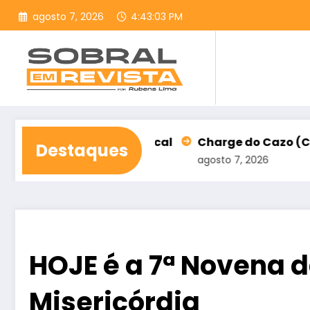
Pular
agosto 7, 2026
4:43:04 PM
para
o
conteúdo
mo Nota Fiscal
Charge do Cazo (ChargeWeb)
Destaques
agosto 7, 2026
HOJE é a 7ª Novena d
Misericórdia