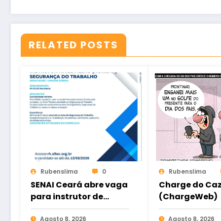
RELATED POSTS
Rubenslima
0
Rubenslima
SENAI Ceará abre vaga
Charge do Ca
para instrutor de
(ChargeWeb)
Segurança do
Trabalho em Sobral
Agosto 8, 2026
Agosto 8, 2026