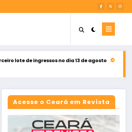
ngressos no dia 13 de agosto
Sebrae Ceará abre in
agosto 8, 2026
Acesse o Ceará em Revista