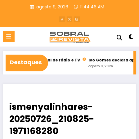
Pular
agosto 9, 2026
11:44:47 AM
para
o
conteúdo
eleitoral de rádio e TV
Ivo Gomes declara apoio à reeleição 
Destaques
agosto 8, 2026
ismenyalinhares-
20250726_210825-
1971168280