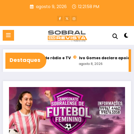
Pular
agosto 9, 2026
12:21:59 PM
para
o
conteúdo
itoral de rádio e TV
Ivo Gomes declara apoio à reeleição de 
Destaques
agosto 8, 2026