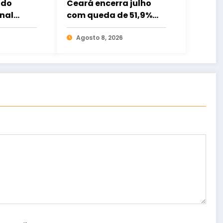
 do
Ceará encerra julho
nal
com queda de 51,9%
nas mortes violentas;
da
Fortaleza registra
Agosto 8, 2026
atender
redução de 62,3%
dos