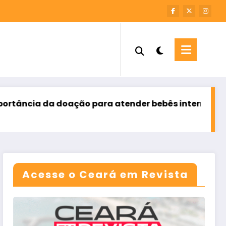
o para atender bebês internados
Ceará encerra j
agosto 8, 2026
Acesse o Ceará em Revista