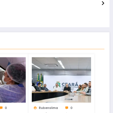
0
Rubenslima
0