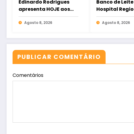
Edinardo Rodrigues
Banco de Leite
apresenta HOJE aos
Hospital Regio
forquilhenses quem
Norte reforça
são os seus
Agosto 8, 2026
importância 
Agosto 8, 2026
candidatos
doação para 
bebês interna
PUBLICAR COMENTÁRIO
Comentários