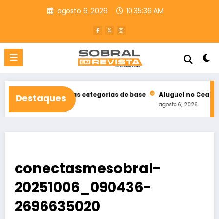
Pular
agosto 6, 2026
10:35:37 AM
para
o
conteúdo
de suas categorias de base
Aluguel no Ceará registra queda 
Destaques
agosto 6, 2026
conectasmesobral-
20251006_090436-
2696635020