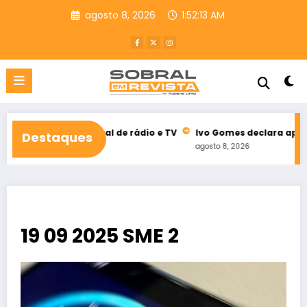
Pular
agosto 8, 2026
1:52:14 AM
para
o
conteúdo
eleitoral de rádio e TV
Ivo Gomes declara apoio à reeleição 
Destaques
agosto 8, 2026
19 09 2025 SME 2