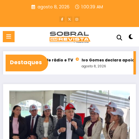
Pular
agosto 8, 2026
1:00:41 AM
para
o
conteúdo
toral de rádio e TV
Ivo Gomes declara apoio à reeleição de I
Destaques
agosto 8, 2026