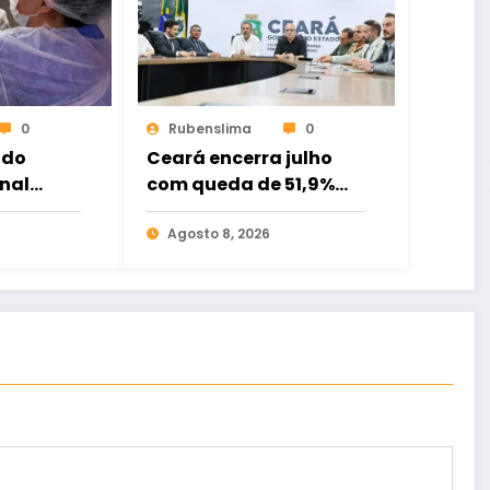
0
Rubenslima
0
 do
Ceará encerra julho
nal
com queda de 51,9%
nas mortes violentas;
da
Fortaleza registra
Agosto 8, 2026
atender
redução de 62,3%
dos