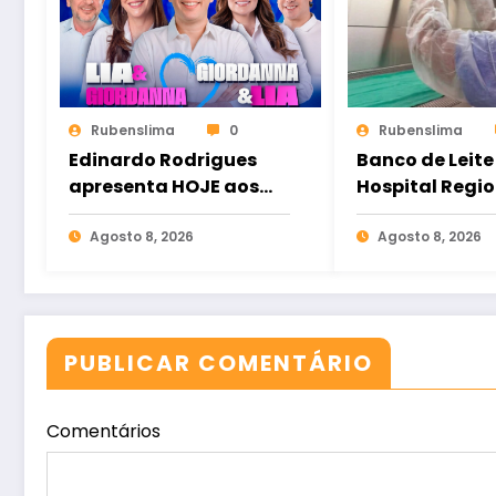
Rubenslima
0
Rubenslima
Edinardo Rodrigues
Banco de Leite
apresenta HOJE aos
Hospital Regio
forquilhenses quem
Norte reforça
são os seus
Agosto 8, 2026
importância 
Agosto 8, 2026
candidatos
doação para 
bebês interna
PUBLICAR COMENTÁRIO
Comentários