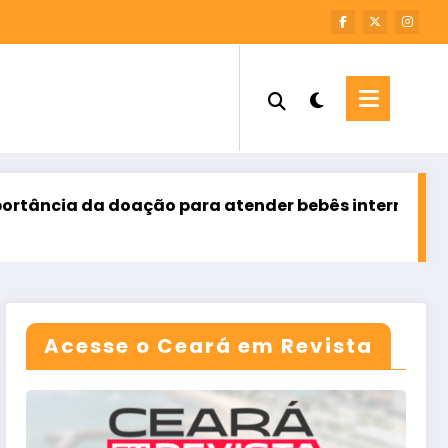
ara atender bebês internados
Ceará encerra julh
agosto 8, 2026
Acesse o Ceará em Revista