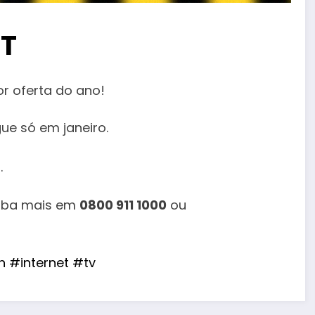
ET
r oferta do ano!
ue só em janeiro.
.
aiba mais em
0800 911 1000
ou
h
#internet
#tv