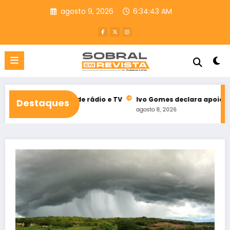
Pular
agosto 9, 2026
6:34:44 AM
para
o
conteúdo
itoral de rádio e TV
Ivo Gomes declara apoio à reeleição de 
Destaques
agosto 8, 2026