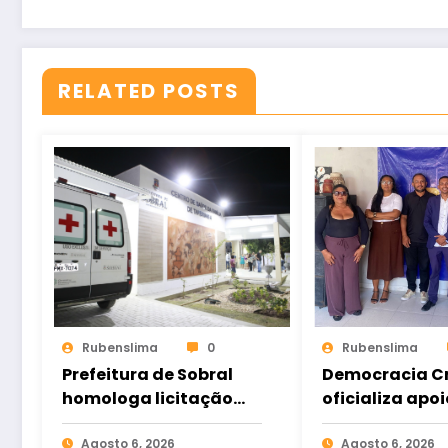
RELATED POSTS
Rubenslima
0
Rubenslima
Prefeitura de Sobral
Democracia Cr
homologa licitação
oficializa apoi
para construção do
Gomes e ampl
Hospital de Taperuaba
Agosto 6, 2026
aliança da op
Agosto 6, 2026