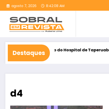
Pular
agosto 7, 2026
8:42:09 AM
para
o
conteúdo
tação para construção do Hospital de Taperuaba
Destaques
d4