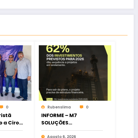
0
Rubenslima
0
istã
INFORME – M7
o a Ciro
SOLUÇÕES
ia
FINANCEIRAS
osição
Agosto 6, 2026