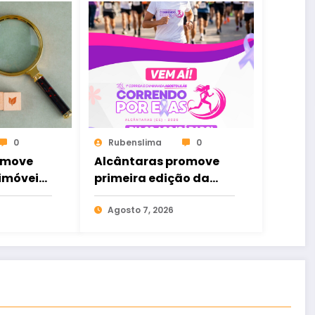
0
Rubenslima
0
omove
Alcântaras promove
 imóveis;
primeira edição da
 Ceará
corrida e caminhada
“Correndo por Elas”
Agosto 7, 2026