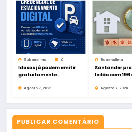
Rubenslima
0
Rubenslima
Idosos já podem emitir
Santander pr
gratuitamente
leilão com 196
credencial digital de
há ofertas no
estacionamento
Agosto 7, 2026
Agosto 7, 2026
PUBLICAR COMENTÁRIO