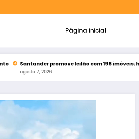
Página inicial
er promove leilão com 196 imóveis; há ofertas no C
 2026