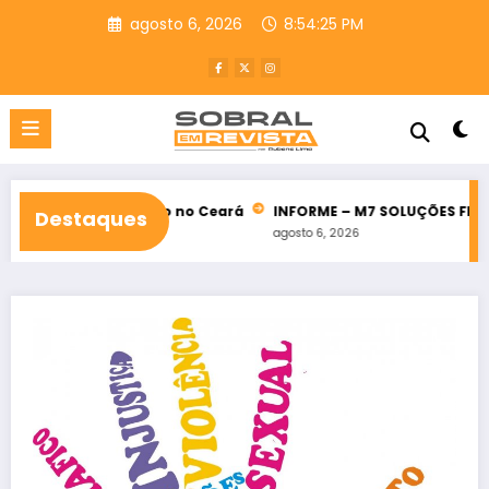
Pular
agosto 6, 2026
8:54:27 PM
para
o
conteúdo
 oposição no Ceará
INFORME – M7 SOLUÇÕES FINANCEIRAS
Pr
Destaques
agosto 6, 2026
ag