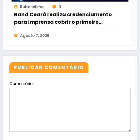
Rubenslima
0
Band Ceará realiza credenciamento
para imprensa cobrir o primeiro
debate entre candidatos ao Governo
Agosto 7, 2026
do Estado
PUBLICAR COMENTÁRIO
Comentários