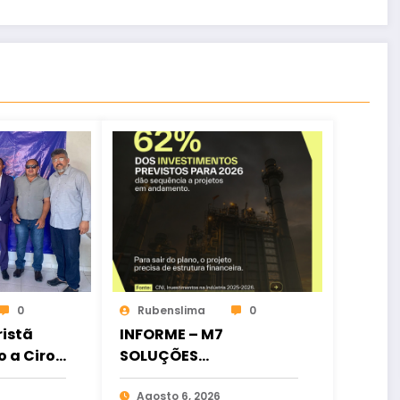
0
Rubenslima
0
istã
INFORME – M7
o a Ciro
SOLUÇÕES
ia
FINANCEIRAS
osição
Agosto 6, 2026