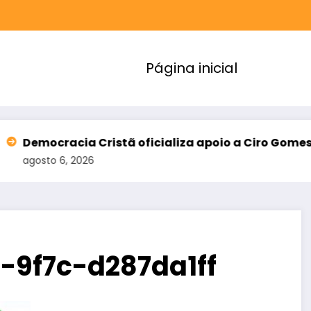
Página inicial
Cristã oficializa apoio a Ciro Gomes e amplia alia
6
-9f7c-d287da1ff