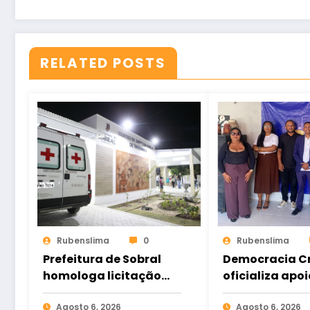
RELATED POSTS
Rubenslima
0
Rubenslima
Prefeitura de Sobral
Democracia Cr
homologa licitação
oficializa apoi
para construção do
Gomes e ampl
Hospital de Taperuaba
Agosto 6, 2026
aliança da op
Agosto 6, 2026