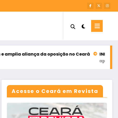
nça da oposição no Ceará
INFORME – M7 SOLUÇÕE
agosto 6, 2026
Acesse o Ceará em Revista